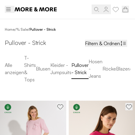
/
Home
% Sale
/
Pullover - Strick
Pullover - Strick
Filtern & Ordnen
T-
Hosen
Alle
Shirts
Kleider -
Pullover
Blusen
-
Röcke
Blazer
Ac
anzeigen
&
Jumpsuits
- Strick
Jeans
Tops