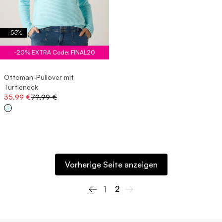
-
55
%
-20% EXTRA Code: FINAL20
Ottoman-Pullover mit
Turtleneck
35,99 €
79,99 €
Vorherige Seite anzeigen
2
1
Previous page
Next page (disabled)