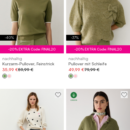
-
40
%
-
37
%
-20% EXTRA Code: FINAL20
-20% EXTRA Code: FINAL20
nachhaltig
nachhaltig
Kurzarm-Pullover, Feinstrick
Pullover mit Schleife
35,99 €
59,99 €
49,99 €
79,99 €