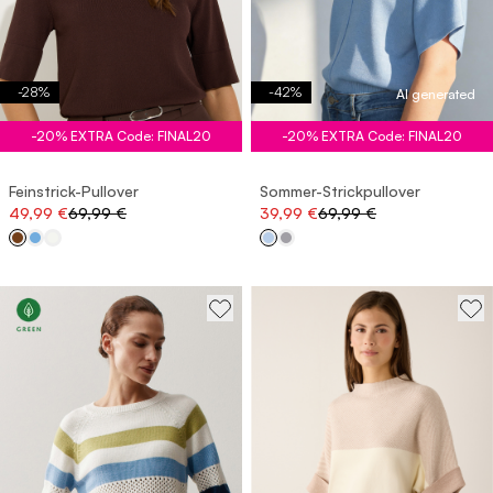
-
28
%
-
42
%
AI generated
-20% EXTRA Code: FINAL20
-20% EXTRA Code: FINAL20
Feinstrick-Pullover
Sommer-Strickpullover
49,99 €
69,99 €
39,99 €
69,99 €