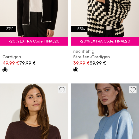
-
37
%
-
55
%
-20% EXTRA Code: FINAL20
-20% EXTRA Code: FINAL20
nachhaltig
Cardigan
Streifen-Cardigan
49,99 €
79,99 €
39,99 €
89,99 €