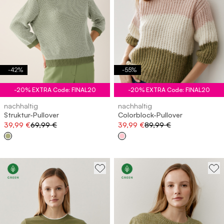
-
42
%
-
55
%
-20% EXTRA Code: FINAL20
-20% EXTRA Code: FINAL20
nachhaltig
nachhaltig
Struktur-Pullover
Colorblock-Pullover
39,99 €
69,99 €
39,99 €
89,99 €