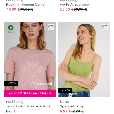
Rock mit kleinem Gürtel
weite Anzughose
49,99 €
79,99 €
59,99 €
99,99 €
-
20
%
AI generated
-
50
%
-20% EXTRA Code: FINAL20
nachhaltig
basic
T-Shirt mit Stickerei auf der
Spaghetti-Top
Front
9,99 €
19,99 €