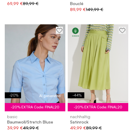
69,99 €
89,99 €
Bouclé
89,99 €
149,99 €
-
20
%
-
44
%
AI generated
-20% EXTRA Code: FINAL20
-20% EXTRA Code: FINAL20
basic
nachhaltig
Baumwoll/Stretch Bluse
Satinrock
39,99 €
49,99 €
49,99 €
89,99 €