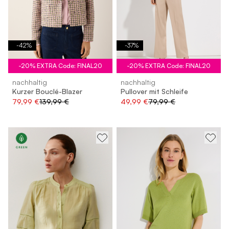
-
42
%
-
37
%
-20% EXTRA Code: FINAL20
-20% EXTRA Code: FINAL20
nachhaltig
nachhaltig
Kurzer Bouclé-Blazer
Pullover mit Schleife
79,99 €
139,99 €
49,99 €
79,99 €