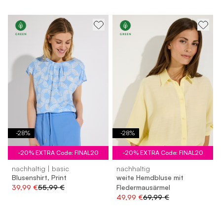
-
28
%
-
28
%
-20% EXTRA Code: FINAL20
-20% EXTRA Code: FINAL20
nachhaltig | basic
nachhaltig
Blusenshirt, Print
weite Hemdbluse mit
39,99 €
55,99 €
Fledermausärmel
49,99 €
69,99 €