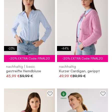
-
23
%
-
44
%
-20% EXTRA Code: FINAL20
-20% EXTRA Code: FINAL20
nachhaltig | basic
nachhaltig
gestreifte Hemdbluse
Kurzer Cardigan, gerippt
45,99 €
59,99 €
49,99 €
89,99 €