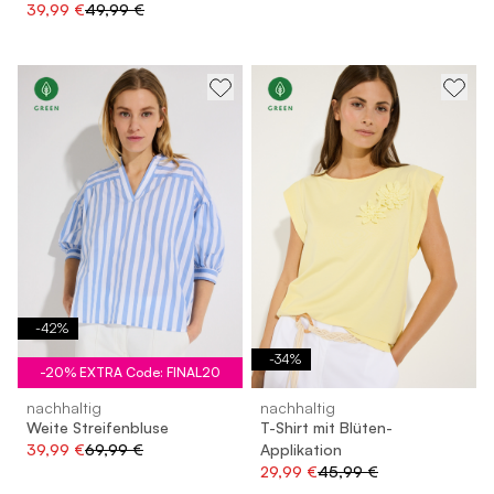
39,99 €
49,99 €
-
42
%
-
34
%
-20% EXTRA Code: FINAL20
nachhaltig
nachhaltig
Weite Streifenbluse
T-Shirt mit Blüten-
39,99 €
69,99 €
Applikation
29,99 €
45,99 €