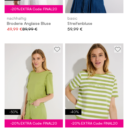
-20% EXTRA Code: FINAL20
nachhaltig
basic
Broderie Anglaise Bluse
Streifenbluse
49,99 €
89,99 €
59,99 €
-
50
%
-
40
%
-20% EXTRA Code: FINAL20
-20% EXTRA Code: FINAL20