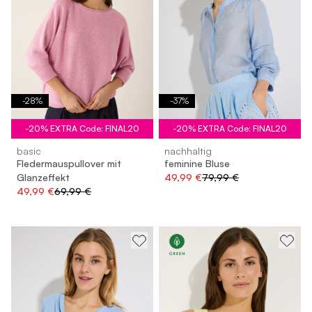
-
28
%
-
37
%
-20% EXTRA Code: FINAL20
-20% EXTRA Code: FINAL20
basic
nachhaltig
Fledermauspullover mit
feminine Bluse
Glanzeffekt
49,99 €
79,99 €
49,99 €
69,99 €