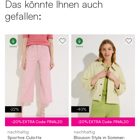
Das könnte Ihnen auch
gefallen:
-
22
%
-
40
%
-20% EXTRA Code: FINAL20
-20% EXTRA Code: FINAL20
nachhaltig
nachhaltig
Sportive Culotte
Blouson Style in Sommer-