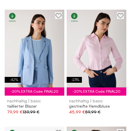
-
42
%
-
23
%
-20% EXTRA Code: FINAL20
-20% EXTRA Code: FINAL20
nachhaltig | basic
nachhaltig | basic
taillierter Blazer
gestreifte Hemdbluse
79,99 €
139,99 €
45,99 €
59,99 €