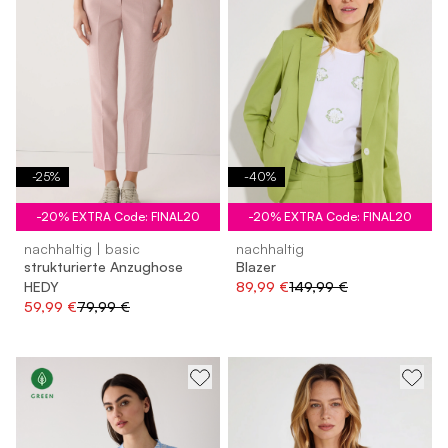
-
25
%
-
40
%
-20% EXTRA Code: FINAL20
-20% EXTRA Code: FINAL20
nachhaltig | basic
nachhaltig
strukturierte Anzughose
Blazer
HEDY
89,99 €
149,99 €
59,99 €
79,99 €