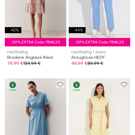
-
42
%
-
44
%
-20% EXTRA Code: FINAL20
-20% EXTRA Code: FINAL20
nachhaltig
nachhaltig | basic
Broderie Anglaise Kleid
Anzughose HEDY
79,99 €
139,99 €
49,99 €
89,99 €