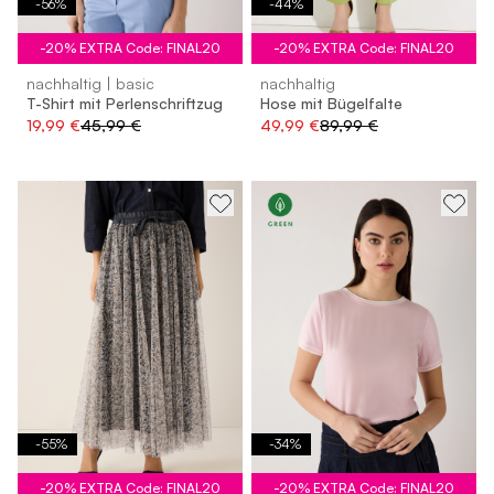
-
56
%
-
44
%
-20% EXTRA Code: FINAL20
-20% EXTRA Code: FINAL20
nachhaltig | basic
nachhaltig
T-Shirt mit Perlenschriftzug
Hose mit Bügelfalte
19,99 €
45,99 €
49,99 €
89,99 €
-
55
%
-
34
%
-20% EXTRA Code: FINAL20
-20% EXTRA Code: FINAL20