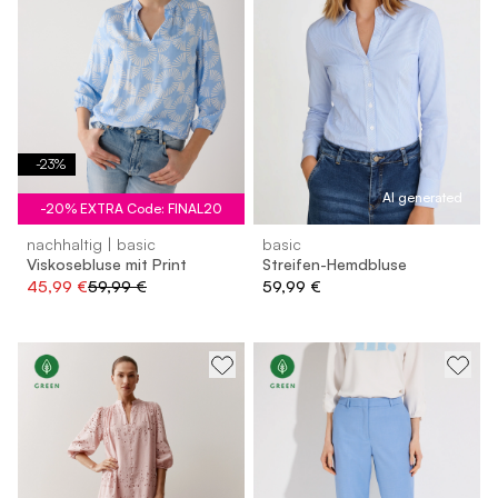
-
23
%
AI generated
-20% EXTRA Code: FINAL20
nachhaltig | basic
basic
Viskosebluse mit Print
Streifen-Hemdbluse
45,99 €
59,99 €
59,99 €