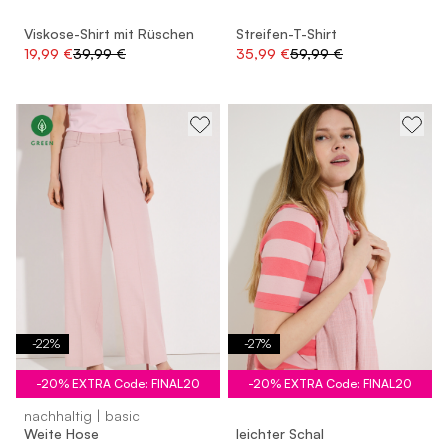
Viskose-Shirt mit Rüschen
Streifen-T-Shirt
19,99 €
39,99 €
35,99 €
59,99 €
-
22
%
-
27
%
-20% EXTRA Code: FINAL20
-20% EXTRA Code: FINAL20
nachhaltig | basic
Weite Hose
leichter Schal