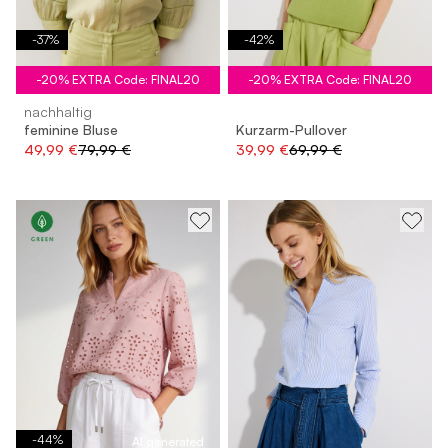
-
37
%
-
42
%
-20% EXTRA Code: FINAL20
-20% EXTRA Code: FINAL20
nachhaltig
feminine Bluse
Kurzarm-Pullover
49,99 €
79,99 €
39,99 €
69,99 €
-
44
%
AI generated