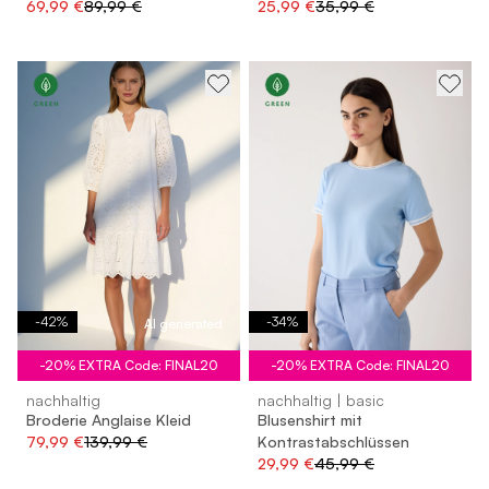
69,99 €
89,99 €
25,99 €
35,99 €
-
42
%
-
34
%
AI generated
-20% EXTRA Code: FINAL20
-20% EXTRA Code: FINAL20
nachhaltig
nachhaltig | basic
Broderie Anglaise Kleid
Blusenshirt mit
79,99 €
139,99 €
Kontrastabschlüssen
29,99 €
45,99 €