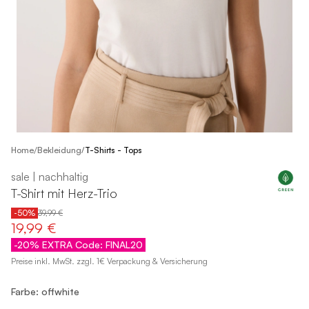
/
Home
Bekleidung
/
T-Shirts - Tops
sale | nachhaltig
T-Shirt mit Herz-Trio
-50%
39,99 €
19,99 €
-20% EXTRA Code: FINAL20
Preise inkl. MwSt. zzgl. 1€ Verpackung & Versicherung
Farbe: offwhite