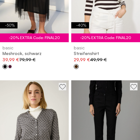
-
50
%
-
40
%
-20% EXTRA Code: FINAL20
-20% EXTRA Code: FINAL20
basic
basic
Meshrock, schwarz
Streifenshirt
39,99 €
79,99 €
29,99 €
49,99 €