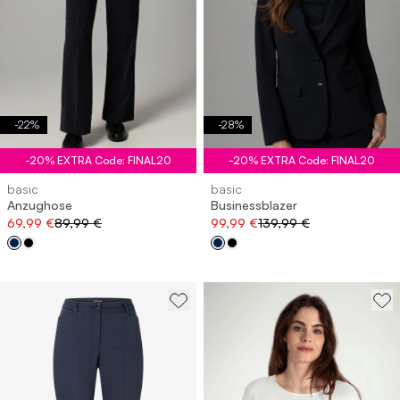
-
22
%
-
28
%
-20% EXTRA Code: FINAL20
-20% EXTRA Code: FINAL20
basic
basic
Anzughose
Businessblazer
69,99 €
89,99 €
99,99 €
139,99 €