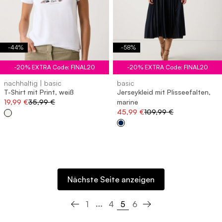
-
44
%
-
58
%
-20% EXTRA Code: FINAL20
-20% EXTRA Code: FINAL20
nachhaltig | basic
basic
T-Shirt mit Print, weiß
Jerseykleid mit Plisseefalten,
19,99 €
35,99 €
marine
45,99 €
109,99 €
Nächste Seite anzeigen
5
1
4
6
Previous page
Next page
More pages