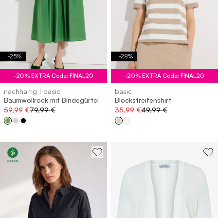
-
25
%
-
28
%
-20% EXTRA Code: FINAL20
-20% EXTRA Code: FINAL20
nachhaltig | basic
basic
Baumwollrock mit Bindegürtel
Blockstreifenshirt
59,99 €
79,99 €
35,99 €
49,99 €