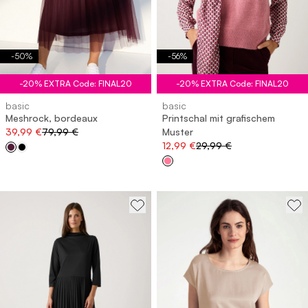
-
50
%
-
56
%
-20% EXTRA Code: FINAL20
-20% EXTRA Code: FINAL20
basic
basic
Meshrock, bordeaux
Printschal mit grafischem
39,99 €
79,99 €
Muster
12,99 €
29,99 €