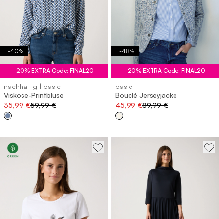
-
40
%
-
48
%
-20% EXTRA Code: FINAL20
-20% EXTRA Code: FINAL20
nachhaltig | basic
basic
Viskose-Printbluse
Bouclé Jerseyjacke
35,99 €
59,99 €
45,99 €
89,99 €