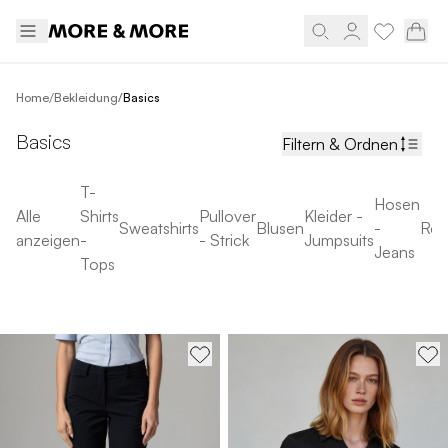
/
Home
Bekleidung
/
Basics
Basics
Filtern & Ordnen
T-
Hosen
Alle
Shirts
Pullover
Kleider -
Sweatshirts
Blusen
-
Röc
anzeigen
-
- Strick
Jumpsuits
Jeans
Tops