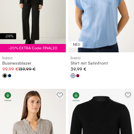
-
28
%
NEU
-20% EXTRA Code: FINAL20
basic
basic
Businessblazer
Shirt mit Satinfront
99,99 €
139,99 €
39,99 €