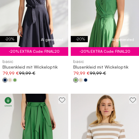
-
20
%
-
20
%
AI generated
AI generated
-20% EXTRA Code: FINAL20
-20% EXTRA Code: FINAL20
basic
basic
Blusenkleid mit Wickeloptik
Blusenkleid mit Wickeloptik
79,99 €
99,99 €
79,99 €
99,99 €