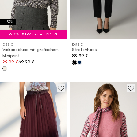
-
57
%
-20% EXTRA Code: FINAL20
basic
basic
Viskosebluse mit grafischem
Stretchhose
Miniprint
89,99 €
29,99 €
69,99 €