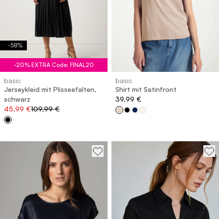
-
58
%
-20% EXTRA Code: FINAL20
basic
basic
Jerseykleid mit Plisseefalten,
Shirt mit Satinfront
schwarz
39,99 €
45,99 €
109,99 €