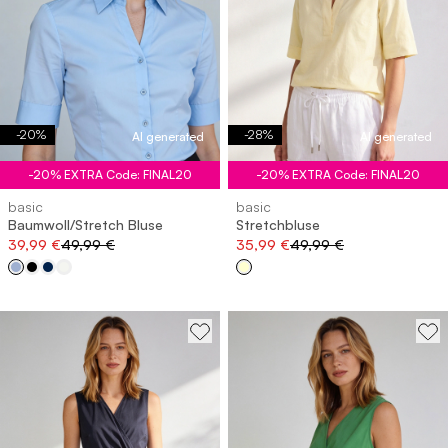
-
20
%
-
28
%
AI generated
AI generated
-20% EXTRA Code: FINAL20
-20% EXTRA Code: FINAL20
basic
basic
Baumwoll/Stretch Bluse
Stretchbluse
39,99 €
49,99 €
35,99 €
49,99 €