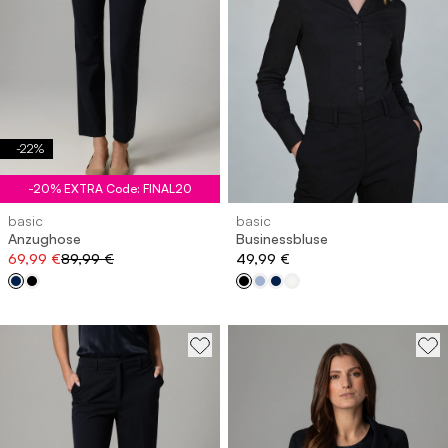
-
22
%
-20% EXTRA Code: FINAL20
basic
basic
Anzughose
Businessbluse
69,99 €
89,99 €
49,99 €