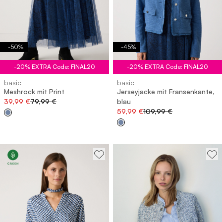
-
50
%
-
45
%
-20% EXTRA Code: FINAL20
-20% EXTRA Code: FINAL20
basic
basic
Meshrock mit Print
Jerseyjacke mit Fransenkante,
39,99 €
79,99 €
blau
59,99 €
109,99 €