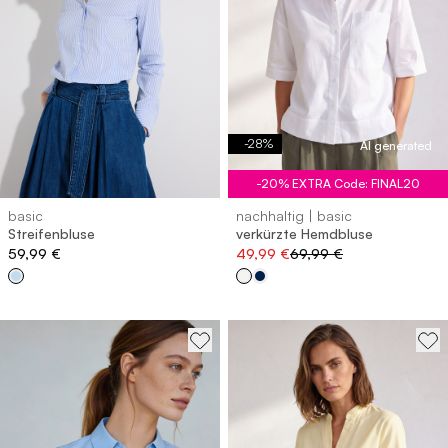
-
28
%
AI generated
-20% EXTRA Code: FINAL20
basic
nachhaltig | basic
Streifenbluse
verkürzte Hemdbluse
59,99 €
49,99 €
69,99 €