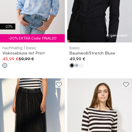
-
23
%
AI generated
-20% EXTRA Code: FINAL20
nachhaltig | basic
basic
Viskosebluse mit Print
Baumwoll/Stretch Bluse
45,99 €
59,99 €
49,99 €