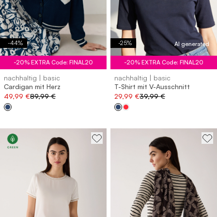
-
44
%
-
25
%
AI generated
-20% EXTRA Code: FINAL20
-20% EXTRA Code: FINAL20
nachhaltig | basic
nachhaltig | basic
Cardigan mit Herz
T-Shirt mit V-Ausschnitt
49,99 €
89,99 €
29,99 €
39,99 €