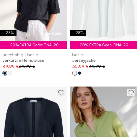
-
28
%
-
28
%
AI generated
-20% EXTRA Code: FINAL20
-20% EXTRA Code: FINAL20
nachhaltig | basic
basic
verkürzte Hemdbluse
Jerseyjacke
49,99 €
69,99 €
35,99 €
49,99 €