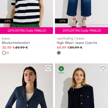
-
28
%
-
22
%
-20% EXTRA Code: FINAL20
-20% EXTRA Code: FINAL20
basic
nachhaltig | basic
Blockstreifenshirt
High Waist Jeans Culotte
35,99 €
49,99 €
69,99 €
89,99 €