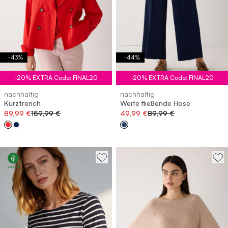
-
43
%
-
44
%
-20% EXTRA Code: FINAL20
-20% EXTRA Code: FINAL20
nachhaltig
nachhaltig
Kurztrench
Weite fließende Hose
89,99 €
159,99 €
49,99 €
89,99 €