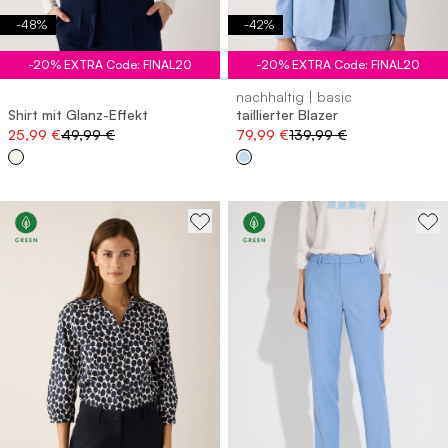
-
48
%
-
42
%
-20% EXTRA Code: FINAL20
-20% EXTRA Code: FINAL20
nachhaltig | basic
Shirt mit Glanz-Effekt
taillierter Blazer
25,99 €
49,99 €
79,99 €
139,99 €