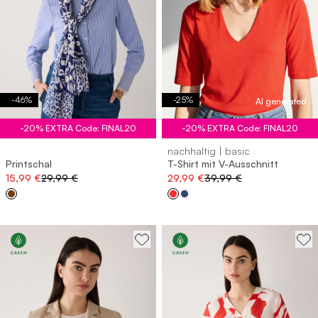
-
46
%
-
25
%
AI generated
-20% EXTRA Code: FINAL20
-20% EXTRA Code: FINAL20
nachhaltig | basic
Printschal
T-Shirt mit V-Ausschnitt
15,99 €
29,99 €
29,99 €
39,99 €