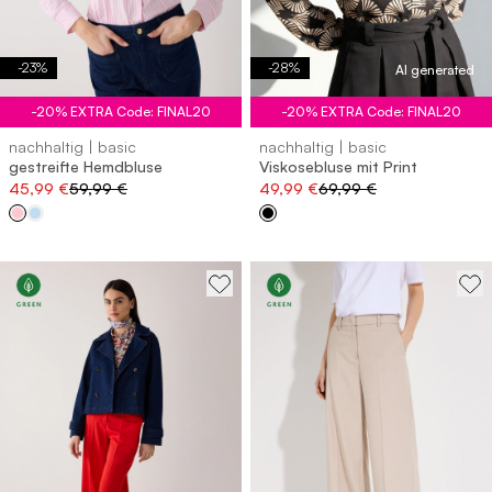
-
23
%
-
28
%
AI generated
-20% EXTRA Code: FINAL20
-20% EXTRA Code: FINAL20
nachhaltig | basic
nachhaltig | basic
gestreifte Hemdbluse
Viskosebluse mit Print
45,99 €
59,99 €
49,99 €
69,99 €