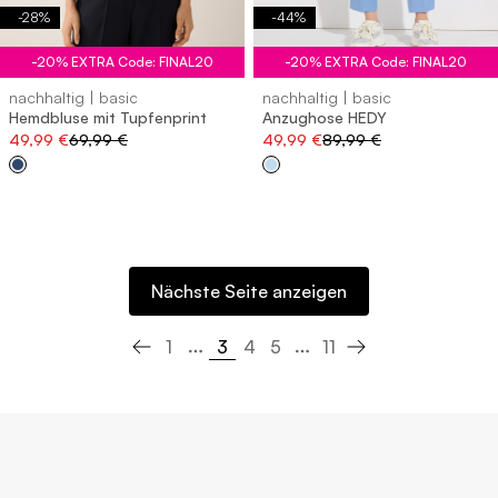
-
28
%
-
44
%
-20% EXTRA Code: FINAL20
-20% EXTRA Code: FINAL20
nachhaltig | basic
nachhaltig | basic
Hemdbluse mit Tupfenprint
Anzughose HEDY
49,99 €
69,99 €
49,99 €
89,99 €
Nächste Seite anzeigen
3
1
4
5
11
Previous page
Next page
More pages
More pages