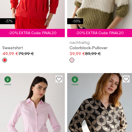
-
37
%
-
55
%
-20% EXTRA Code: FINAL20
-20% EXTRA Code: FINAL20
nachhaltig
Sweatshirt
Colorblock-Pullover
49,99 €
79,99 €
39,99 €
89,99 €