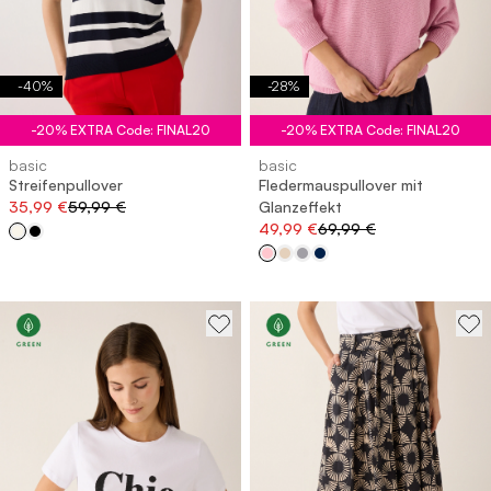
-
40
%
-
28
%
-20% EXTRA Code: FINAL20
-20% EXTRA Code: FINAL20
basic
basic
Streifenpullover
Fledermauspullover mit
35,99 €
59,99 €
Glanzeffekt
49,99 €
69,99 €