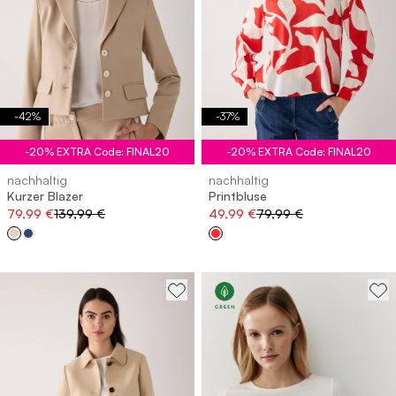
-
42
%
-
37
%
-20% EXTRA Code: FINAL20
-20% EXTRA Code: FINAL20
nachhaltig
nachhaltig
Kurzer Blazer
Printbluse
79,99 €
139,99 €
49,99 €
79,99 €