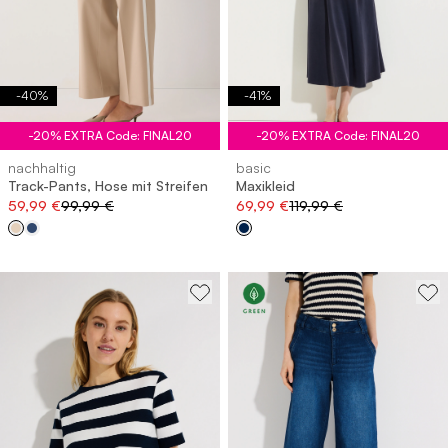
-
40
%
-
41
%
-20% EXTRA Code: FINAL20
-20% EXTRA Code: FINAL20
nachhaltig
basic
Track-Pants, Hose mit Streifen
Maxikleid
59,99 €
99,99 €
69,99 €
119,99 €