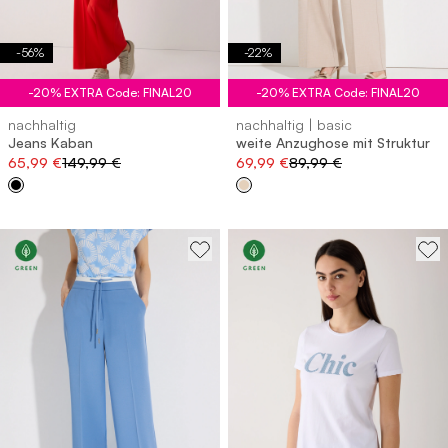
-
56
%
-
22
%
-20% EXTRA Code: FINAL20
-20% EXTRA Code: FINAL20
nachhaltig
nachhaltig | basic
Jeans Kaban
weite Anzughose mit Struktur
65,99 €
149,99 €
69,99 €
89,99 €