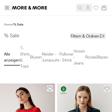
/
Home
% Sale
% Sale
Filtern & Ordnen
T-
Hosen
Alle
Shirts
Kleider -
Pullover
Blusen
-
Röcke
Blazer
Ac
anzeigen
&
Jumpsuits
- Strick
Jeans
Tops