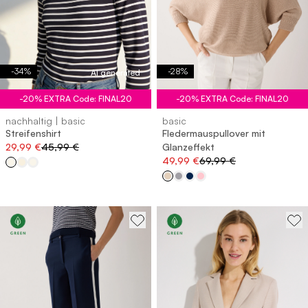
-
34
%
-
28
%
AI generated
-20% EXTRA Code: FINAL20
-20% EXTRA Code: FINAL20
nachhaltig | basic
basic
Streifenshirt
Fledermauspullover mit
29,99 €
45,99 €
Glanzeffekt
49,99 €
69,99 €