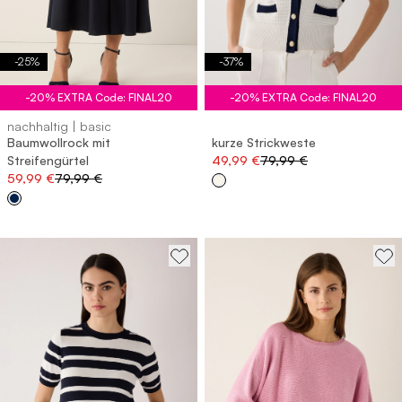
-
25
%
-
37
%
-20% EXTRA Code: FINAL20
-20% EXTRA Code: FINAL20
nachhaltig | basic
Baumwollrock mit
kurze Strickweste
Streifengürtel
49,99 €
79,99 €
59,99 €
79,99 €