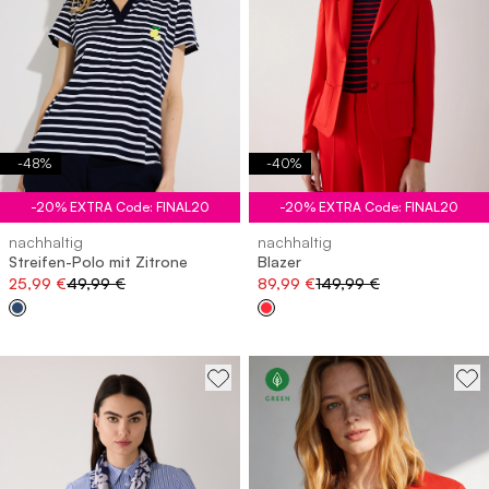
-
48
%
-
40
%
-20% EXTRA Code: FINAL20
-20% EXTRA Code: FINAL20
nachhaltig
nachhaltig
Streifen-Polo mit Zitrone
Blazer
25,99 €
49,99 €
89,99 €
149,99 €