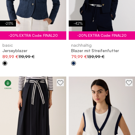
-
25
%
-
42
%
-20% EXTRA Code: FINAL20
-20% EXTRA Code: FINAL20
basic
nachhaltig
Jerseyblazer
Blazer mit Streifenfutter
89,99 €
119,99 €
79,99 €
139,99 €