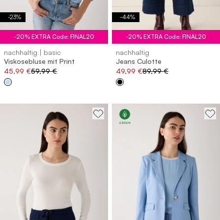
-
23
%
-
44
%
-20% EXTRA Code: FINAL20
-20% EXTRA Code: FINAL20
nachhaltig | basic
nachhaltig
Viskosebluse mit Print
Jeans Culotte
45,99 €
59,99 €
49,99 €
89,99 €