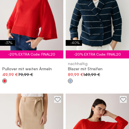
-
37
%
-
40
%
-20% EXTRA Code: FINAL20
-20% EXTRA Code: FINAL20
nachhaltig
Pullover mit weiten Ärmeln
Blazer mit Streifen
49,99 €
79,99 €
89,99 €
149,99 €