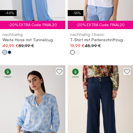
-
44
%
-
56
%
-20% EXTRA Code: FINAL20
-20% EXTRA Code: FINAL20
nachhaltig
nachhaltig | basic
Weite Hose mit Tunnelzug
T-Shirt mit Perlenschriftzug
49,99 €
89,99 €
19,99 €
45,99 €