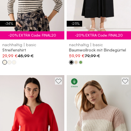
-
34
%
-
25
%
-20% EXTRA Code: FINAL20
-20% EXTRA Code: FINAL20
nachhaltig | basic
nachhaltig | basic
Streifenshirt
Baumwollrock mit Bindegürtel
29,99 €
45,99 €
59,99 €
79,99 €