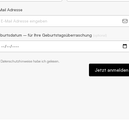
Mail Adresse
burtsdatum – für Ihre Geburtstagsüberraschung
(
optional
)
e
Datenschutzhinweise
habe ich gelesen.
Jetzt anmelden