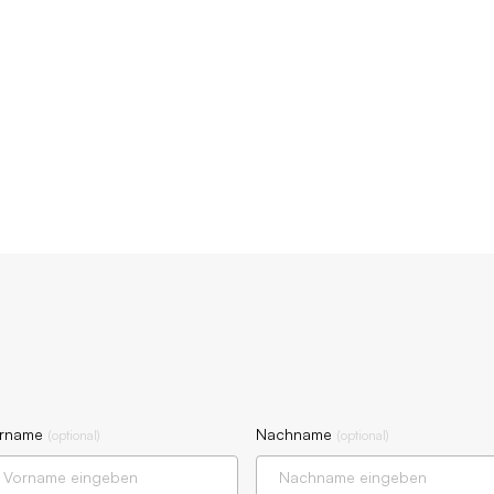
rname
Nachname
(
optional
)
(
optional
)