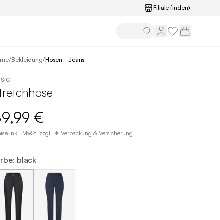
Filiale finden
/
ome
Bekleidung
/
Hosen - Jeans
sic
tretchhose
89,99 €
eise inkl. MwSt. zzgl. 1€ Verpackung & Versicherung
rbe: black