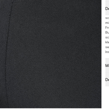
D
sc
mi
Fr
Bu
sc
kl
se
In
M
D