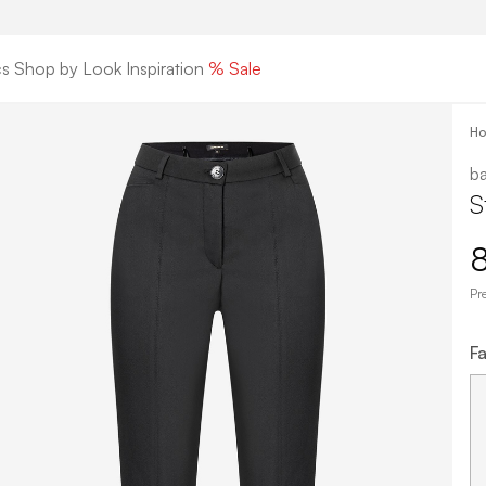
cs
Shop by Look
Inspiration
% Sale
H
ba
S
Pr
Fa