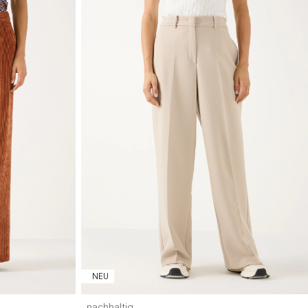
2
44
46
32
34
36
38
40
42
44
46
NEU
nachhaltig