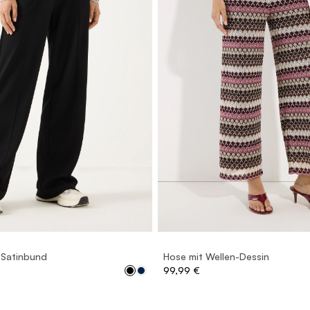
36
38
40
42
44
46
32
34
36
38
40
4
 Satinbund
Hose mit Wellen-Dessin
99,99 €