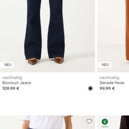
32
34
36
38
40
42
44
46
32
34
NEU
NEU
nachhaltig
nachhaltig
Bootcut-Jeans
Gerade Hose
109,99 €
99,99 €