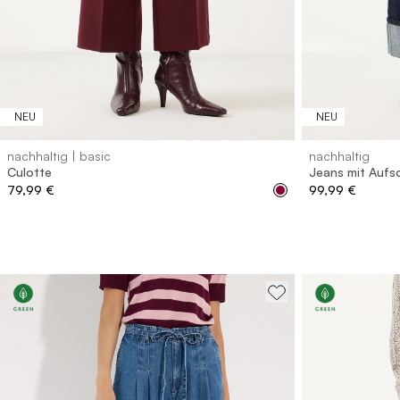
32
34
36
38
40
42
44
46
32
34
NEU
NEU
nachhaltig | basic
nachhaltig
Culotte
Jeans mit Aufs
79,99 €
99,99 €