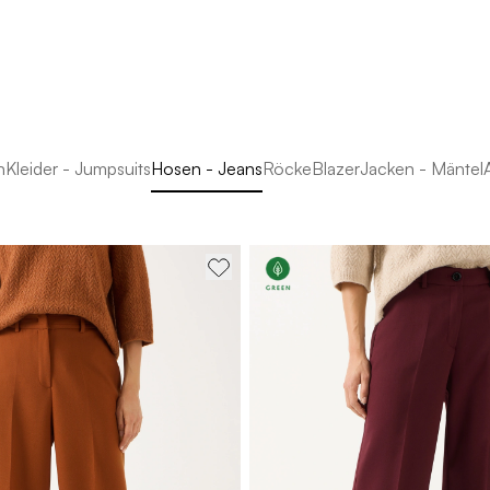
n
Kleider - Jumpsuits
Hosen - Jeans
Röcke
Blazer
Jacken - Mäntel