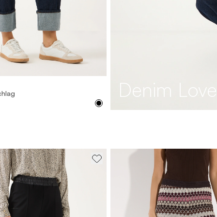
36
38
40
42
44
46
Denim Love
chlag