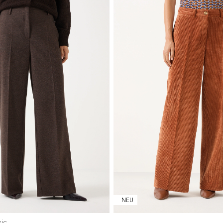
36
38
40
42
44
46
32
34
36
38
40
4
NEU
sic