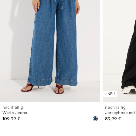
32
34
36
38
40
42
44
46
32
34
NEU
nachhaltig
nachhaltig
Weite Jeans
Jerseyhose mit
109,99 €
89,99 €