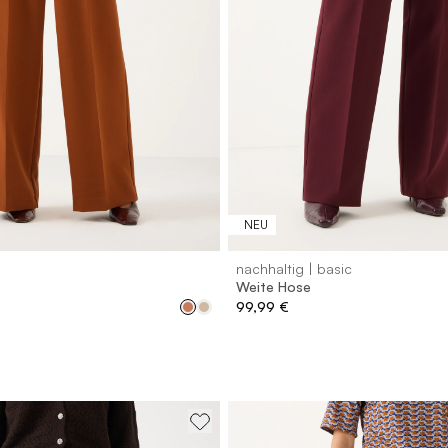
36
38
40
42
44
46
32
34
36
38
40
4
NEU
nachhaltig | basic
Weite Hose
99,99 €