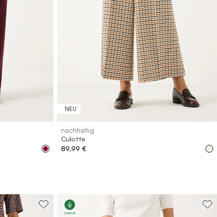
2
44
46
32
34
36
38
40
42
44
46
NEU
nachhaltig
Culotte
89,99 €