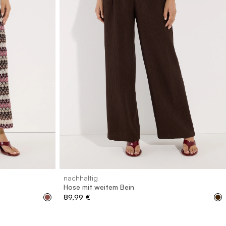
2
44
46
32
34
36
38
40
42
44
46
nachhaltig
Hose mit weitem Bein
89,99 €