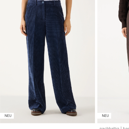
32
34
36
38
40
42
44
46
32
34
NEU
NEU
nachhaltig | ba