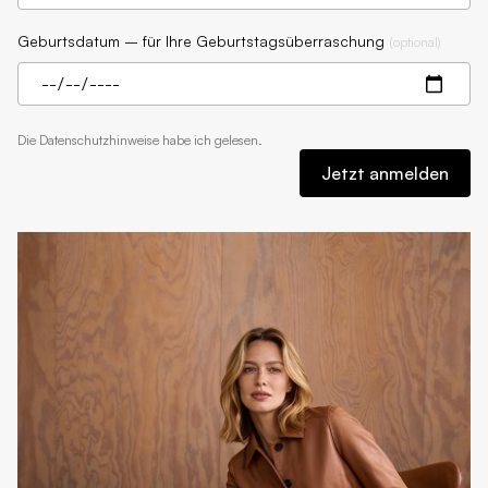
Geburtsdatum – für Ihre Geburtstagsüberraschung
(
optional
)
Die
Datenschutzhinweise
habe ich gelesen.
Jetzt anmelden