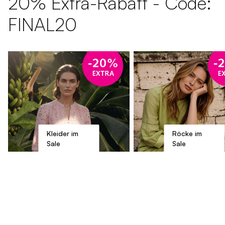
20% Extra-Rabatt - Code:
FINAL20
Kleider im
Röcke im
Sale
Sale
AI generated
AI 