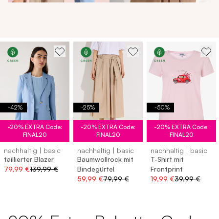
-
42
%
-
25
%
-
50
%
-20% EXTRA Code:
-20% EXTRA Code:
-20% EXTRA Code:
FINAL20
FINAL20
FINAL20
nachhaltig | basic
nachhaltig | basic
nachhaltig | basic
taillierter Blazer
Baumwollrock mit
T-Shirt mit
79,99 €
139,99 €
Bindegürtel
Frontprint
59,99 €
79,99 €
19,99 €
39,99 €