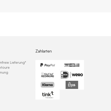
Zahlarten
freie Lieferung*
etoure
hnung