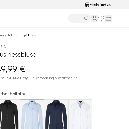
Filiale finden
/
ome
Bekleidung
/
Blusen
sic
usinessbluse
9,99 €
eise inkl. MwSt. zzgl. 1€ Verpackung & Versicherung
rbe: hellblau