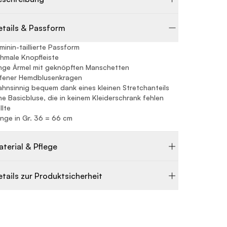
etails & Passform
minin-taillierte Passform
hmale Knopfleiste
nge Ärmel mit geknöpften Manschetten
fener Hemdblusenkragen
hnsinnig bequem dank eines kleinen Stretchanteils
ne Basicbluse, die in keinem Kleiderschrank fehlen
llte
nge in Gr. 36 = 66 cm
aterial & Pflege
etails zur Produktsicherheit