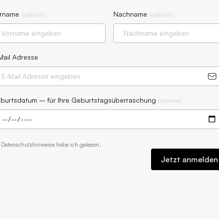
rname
Nachname
(
optional
)
(
optional
)
Mail Adresse
burtsdatum – für Ihre Geburtstagsüberraschung
(
optional
)
e
Datenschutzhinweise
habe ich gelesen.
Jetzt anmelden