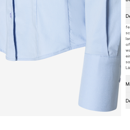
D
fe
sc
la
of
wa
ei
so
Lä
M
D