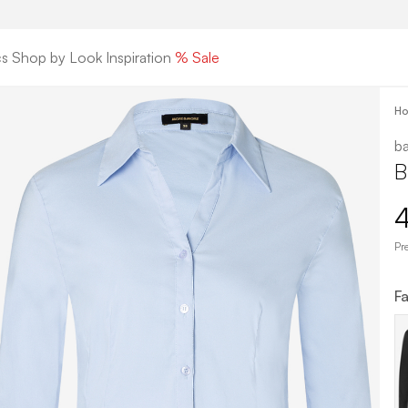
cs
Shop by Look
Inspiration
% Sale
H
ba
B
4
Pr
Fa