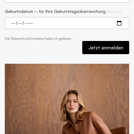
Geburtsdatum – für Ihre Geburtstagsüberraschung
(
optional
)
Die
Datenschutzhinweise
habe ich gelesen.
Jetzt anmelden