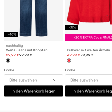
-
37
%
-
40
%
-20% EXTRA Code: FINAL
nachhaltig
Weite Jeans mit Knöpfen
Pullover mit weiten Ärmeln
59,99 €
99,99 €
49,99 €
79,99 €
Größe
Größe
Bitte auswählen
Bitte auswählen
In den Warenkorb legen
In den Warenkorb le