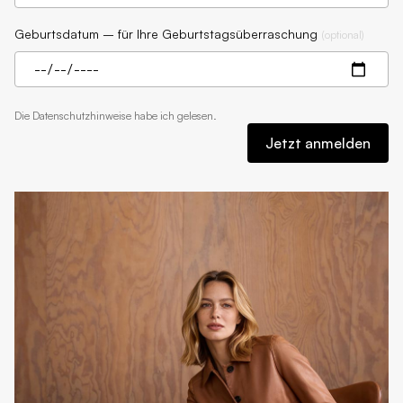
Geburtsdatum – für Ihre Geburtstagsüberraschung
(
optional
)
Die
Datenschutzhinweise
habe ich gelesen.
Jetzt anmelden