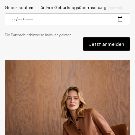
Geburtsdatum – für Ihre Geburtstagsüberraschung
(
optional
)
Die
Datenschutzhinweise
habe ich gelesen.
Jetzt anmelden