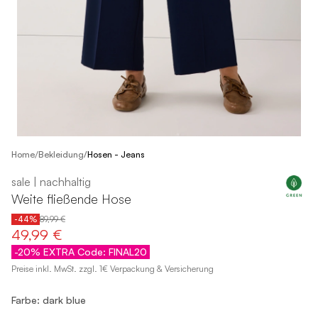
/
Home
Bekleidung
/
Hosen - Jeans
sale | nachhaltig
Weite fließende Hose
-44%
89,99 €
49,99 €
-20% EXTRA Code: FINAL20
Preise inkl. MwSt. zzgl. 1€ Verpackung & Versicherung
Farbe: dark blue