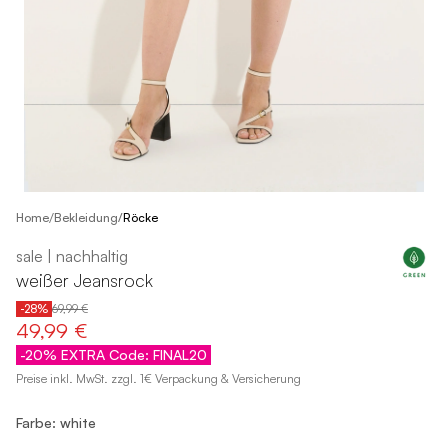
/
Home
Bekleidung
/
Röcke
sale | nachhaltig
weißer Jeansrock
-28%
69,99 €
49,99 €
-20% EXTRA Code: FINAL20
Preise inkl. MwSt. zzgl. 1€ Verpackung & Versicherung
Farbe: white