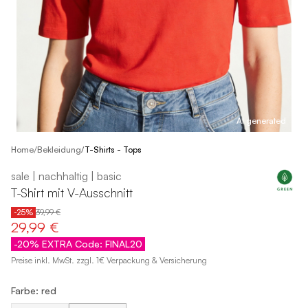
AI generated
/
Home
Bekleidung
/
T-Shirts - Tops
sale | nachhaltig | basic
T-Shirt mit V-Ausschnitt
-25%
39,99 €
29,99 €
-20% EXTRA Code: FINAL20
Preise inkl. MwSt. zzgl. 1€ Verpackung & Versicherung
Farbe: red