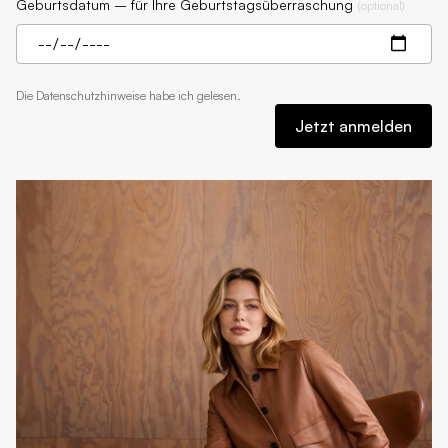
Geburtsdatum – für Ihre Geburtstagsüberraschung
(
optional
)
Die
Datenschutzhinweise
habe ich gelesen.
Jetzt anmelden