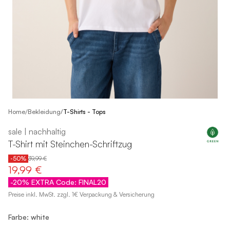
/
Home
Bekleidung
/
T-Shirts - Tops
sale | nachhaltig
T-Shirt mit Steinchen-Schriftzug
-50%
39,99 €
19,99 €
-20% EXTRA Code: FINAL20
Preise inkl. MwSt. zzgl. 1€ Verpackung & Versicherung
Farbe: white