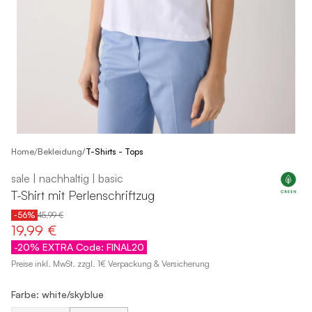
/
Home
Bekleidung
/
T-Shirts - Tops
sale | nachhaltig | basic
T-Shirt mit Perlenschriftzug
-56%
45,99 €
19,99 €
-20% EXTRA Code: FINAL20
Preise inkl. MwSt. zzgl. 1€ Verpackung & Versicherung
Farbe: white/skyblue