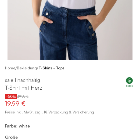
/
Home
Bekleidung
/
T-Shirts - Tops
sale | nachhaltig
T-Shirt mit Herz
-50%
39,99 €
19,99 €
Preise inkl. MwSt. zzgl. 1€ Verpackung & Versicherung
Farbe: white
Größe