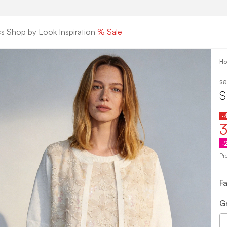
cs
Shop by Look
Inspiration
% Sale
H
sa
S
-
3
-
Pr
F
G