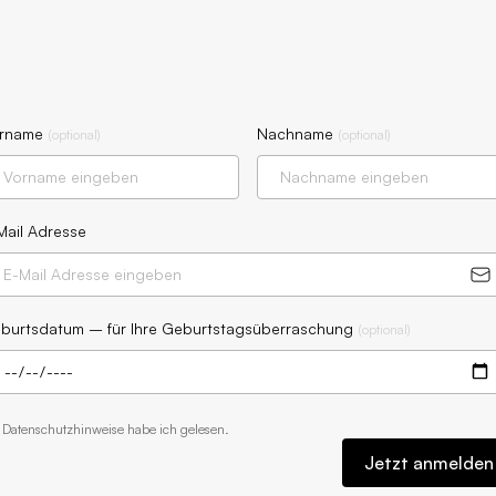
rname
Nachname
(
optional
)
(
optional
)
Mail Adresse
burtsdatum – für Ihre Geburtstagsüberraschung
(
optional
)
e
Datenschutzhinweise
habe ich gelesen.
Jetzt anmelden