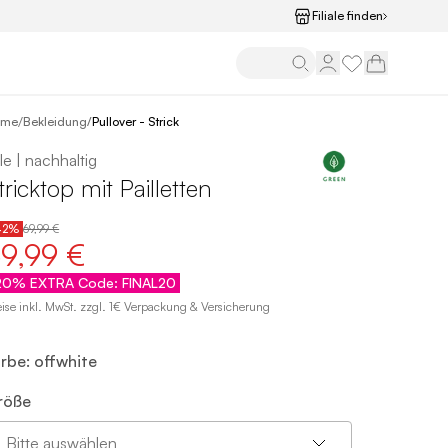
Filiale finden
/
ome
Bekleidung
/
Pullover - Strick
le | nachhaltig
tricktop mit Pailletten
42%
69,99 €
9,99 €
20% EXTRA Code: FINAL20
eise inkl. MwSt. zzgl. 1€ Verpackung & Versicherung
arbe: offwhite
röße
Bitte auswählen