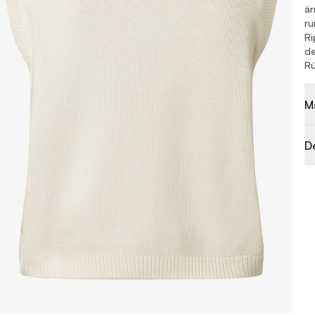
är
ru
Ri
de
Rü
M
D