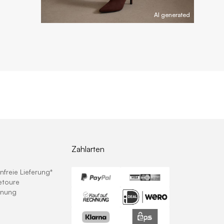
AI generated
Zahlarten
freie Lieferung*
etoure
hnung