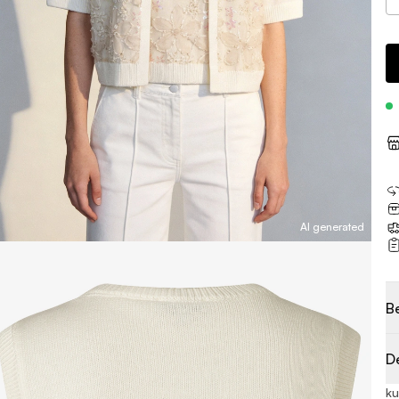
AI generated
B
D
ku