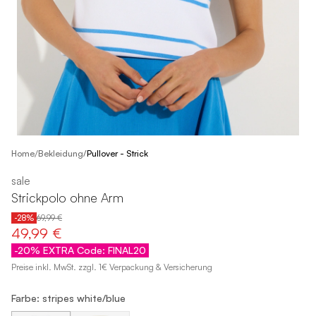
/
Home
Bekleidung
/
Pullover - Strick
sale
Strickpolo ohne Arm
-28%
69,99 €
49,99 €
-20% EXTRA Code: FINAL20
Preise inkl. MwSt. zzgl. 1€ Verpackung & Versicherung
Farbe: stripes white/blue