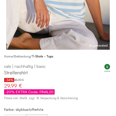
AI generated
/
Home
Bekleidung
/
T-Shirts - Tops
sale | nachhaltig | basic
Streifenshirt
-34%
45,99 €
29,99 €
-20% EXTRA Code: FINAL20
Preise inkl. MwSt. zzgl. 1€ Verpackung & Versicherung
Farbe: skyblue/offwhite