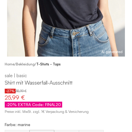
AI generated
/
Home
Bekleidung
/
T-Shirts - Tops
sale | basic
Shirt mit Wasserfall-Ausschnitt
-27%
35,99 €
25,99 €
-20% EXTRA Code: FINAL20
Preise inkl. MwSt. zzgl. 1€ Verpackung & Versicherung
Farbe: marine