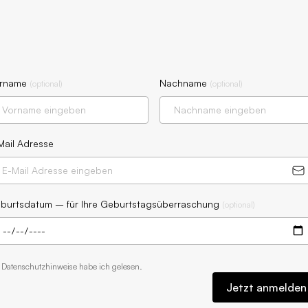
rname
Nachname
(
optional
)
(
optional
)
Mail Adresse
burtsdatum – für Ihre Geburtstagsüberraschung
(
optional
)
e
Datenschutzhinweise
habe ich gelesen.
Jetzt anmelden