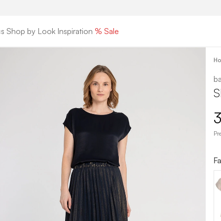
cs
Shop by Look
Inspiration
% Sale
H
ba
S
3
Pr
F