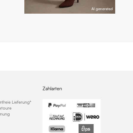
AI generated
Zahlarten
freie Lieferung*
etoure
hnung