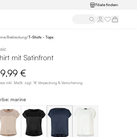
Filiale finden
/
ome
Bekleidung
/
T-Shirts - Tops
sic
hirt mit Satinfront
9,99 €
eise inkl. MwSt. zzgl. 1€ Verpackung & Versicherung
arbe: marine