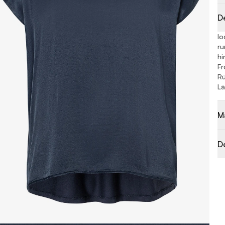
D
lo
ru
hi
Fr
Rü
Lä
M
D