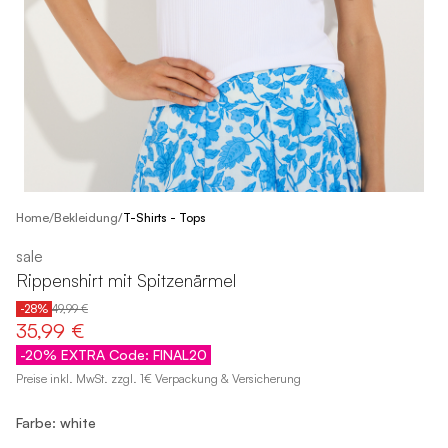
/
Home
Bekleidung
/
T-Shirts - Tops
sale
Rippenshirt mit Spitzenärmel
-28%
49,99 €
35,99 €
-20% EXTRA Code: FINAL20
Preise inkl. MwSt. zzgl. 1€ Verpackung & Versicherung
Farbe: white