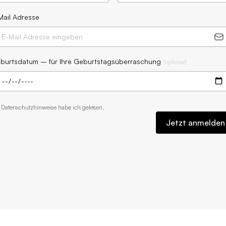
Mail Adresse
burtsdatum – für Ihre Geburtstagsüberraschung
(
optional
)
e
Datenschutzhinweise
habe ich gelesen.
Jetzt anmelden