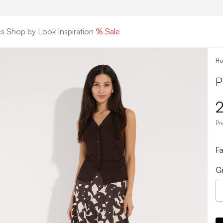
cs
Shop by Look
Inspiration
% Sale
H
P
2
Pr
F
G