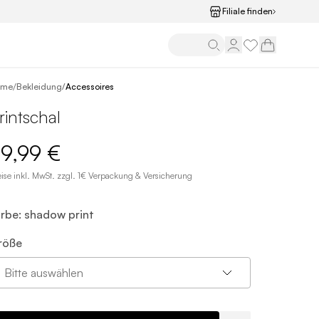
Filiale finden
/
ome
Bekleidung
/
Accessoires
rintschal
9,99 €
eise inkl. MwSt. zzgl. 1€ Verpackung & Versicherung
arbe: shadow print
röße
Bitte auswählen