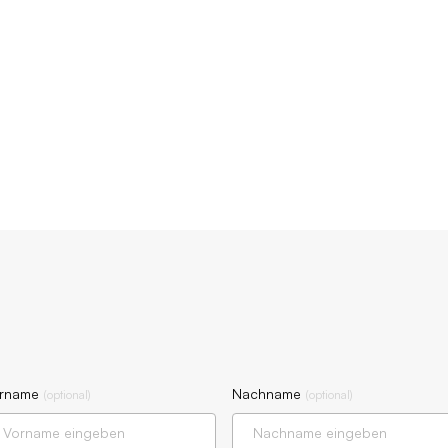
rname
Nachname
(
optional
)
(
optional
)