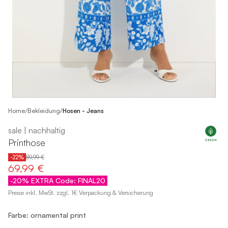
/
Home
Bekleidung
/
Hosen - Jeans
sale | nachhaltig
Printhose
-22%
89,99 €
69,99 €
-20% EXTRA Code: FINAL20
Preise inkl. MwSt. zzgl. 1€ Verpackung & Versicherung
Farbe: ornamental print