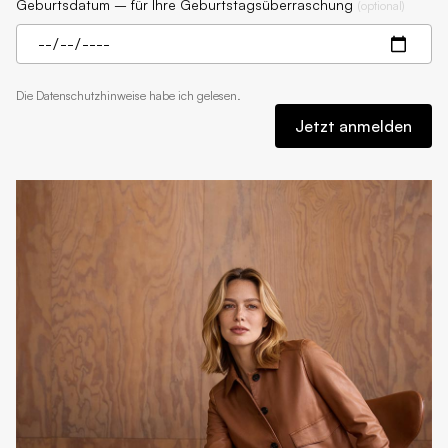
Geburtsdatum – für Ihre Geburtstagsüberraschung
(
optional
)
Die
Datenschutzhinweise
habe ich gelesen.
Jetzt anmelden