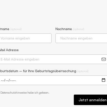
rname
Nachname
(
optional
)
(
optional
)
Mail Adresse
burtsdatum – für Ihre Geburtstagsüberraschung
(
optional
)
e
Datenschutzhinweise
habe ich gelesen.
Jetzt anmelden