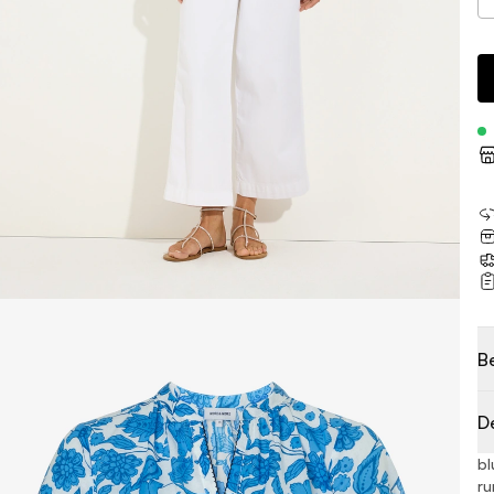
B
D
bl
ru