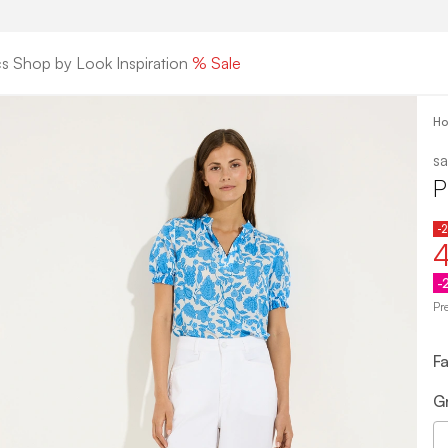
cs
Shop by Look
Inspiration
% Sale
H
sa
P
-
4
-
Pr
F
G