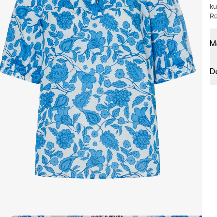
ku
Rü
M
D