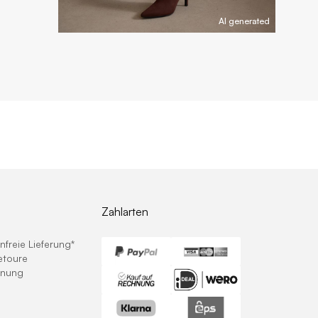
AI generated
Zahlarten
freie Lieferung*
etoure
hnung