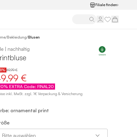
Filiale finden
/
ome
Bekleidung
/
Blusen
le | nachhaltig
rintbluse
28%
69,99 €
9,99 €
20% EXTRA Code: FINAL20
eise inkl. MwSt. zzgl. 1€ Verpackung & Versicherung
arbe: ornamental print
röße
Bitte auswählen