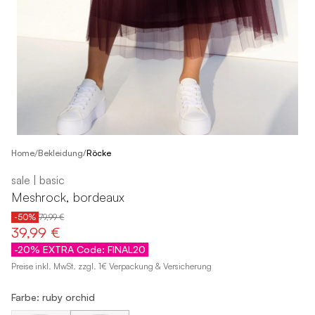
/
Home
Bekleidung
/
Röcke
sale | basic
Meshrock, bordeaux
-50%
79,99 €
39,99 €
-20% EXTRA Code: FINAL20
Preise inkl. MwSt. zzgl. 1€ Verpackung & Versicherung
Farbe: ruby orchid