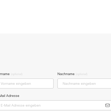
rname
Nachname
(
optional
)
(
optional
)
Mail Adresse