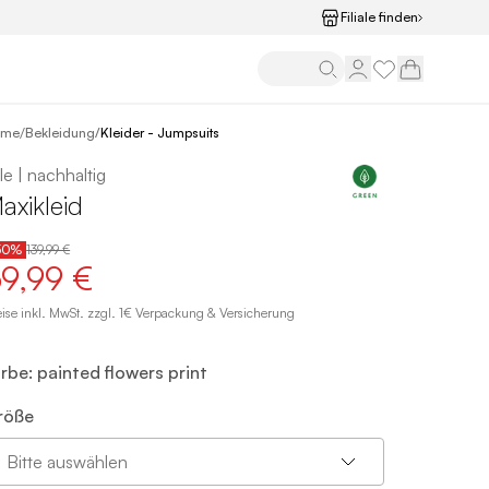
Filiale finden
/
ome
Bekleidung
/
Kleider - Jumpsuits
le | nachhaltig
axikleid
50%
139,99 €
9,99 €
eise inkl. MwSt. zzgl. 1€ Verpackung & Versicherung
rbe: painted flowers print
röße
Bitte auswählen