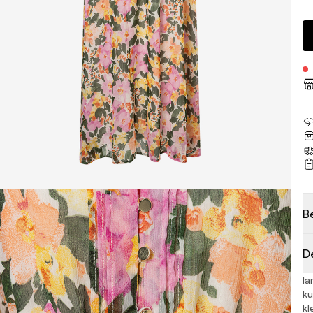
B
D
la
ku
kl