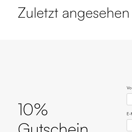
Zuletzt angesehen
Vo
10%
E-
Gutschein