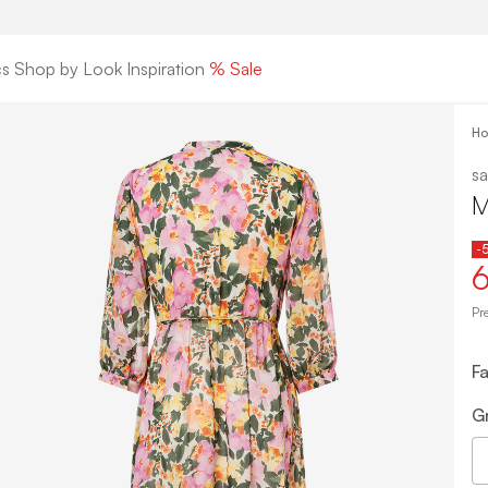
cs
Shop by Look
Inspiration
% Sale
H
sa
M
-
6
Pr
Fa
G