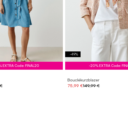
-
49
%
% EXTRA Code: FINAL20
-20% EXTRA Code: FIN
Bouclékurzblazer
 €
75,99 €
149,99 €