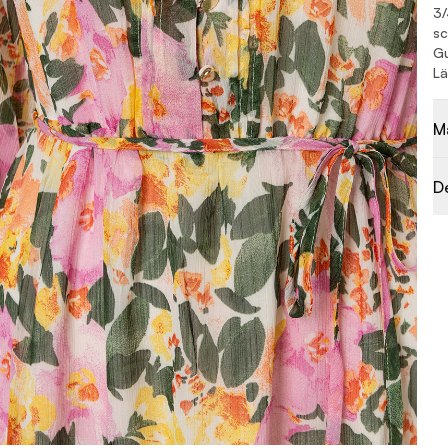
3/
sc
Gu
Lä
M
D