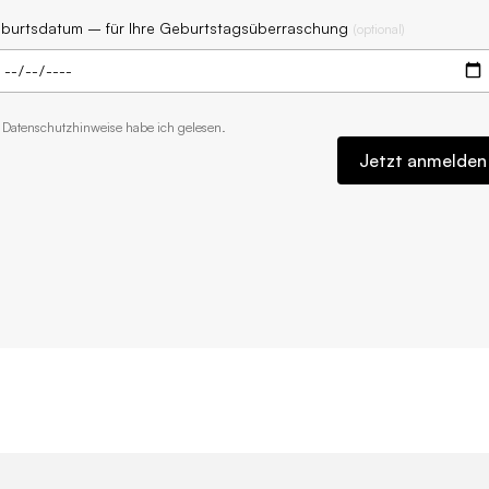
burtsdatum – für Ihre Geburtstagsüberraschung
(
optional
)
e
Datenschutzhinweise
habe ich gelesen.
Jetzt anmelden