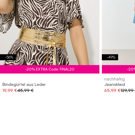
-
56
%
-
49
%
-20% EXTRA Code: FINAL20
-20
nachhaltig
Bindegürtel aus Leder
Jeanskleid
19,99 €
45,99 €
65,99 €
129,99