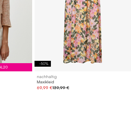
-
50
%
AL20
nachhaltig
Maxikleid
69,99 €
139,99 €