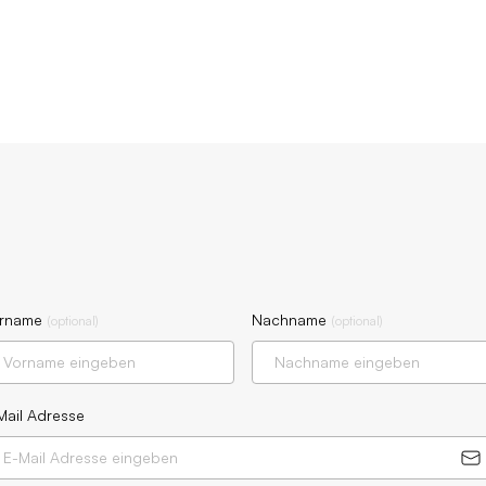
rname
Nachname
(
optional
)
(
optional
)
Mail Adresse