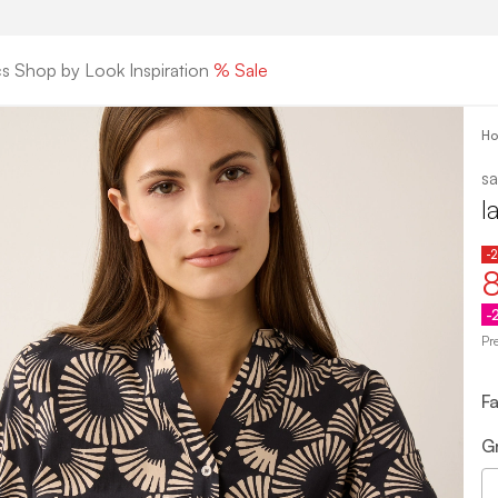
cs
Shop by Look
Inspiration
% Sale
H
sa
l
-
-
Pr
F
G