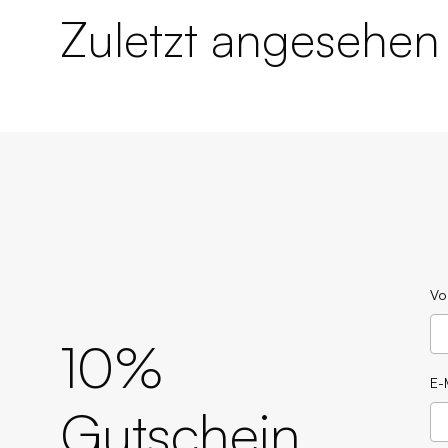
Zuletzt angesehen
Vo
10%
E-
Gutschein