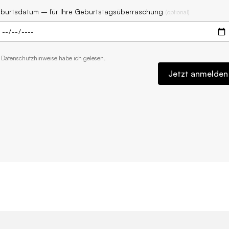
burtsdatum – für Ihre Geburtstagsüberraschung
(
optional
)
e
Datenschutzhinweise
habe ich gelesen.
Jetzt anmelden