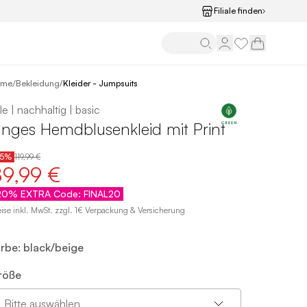
Filiale finden
/
ome
Bekleidung
/
Kleider - Jumpsuits
le | nachhaltig | basic
anges Hemdblusenkleid mit Print
25%
119,99 €
89,99 €
20% EXTRA Code: FINAL20
eise inkl. MwSt. zzgl. 1€ Verpackung & Versicherung
arbe: black/beige
röße
Bitte auswählen