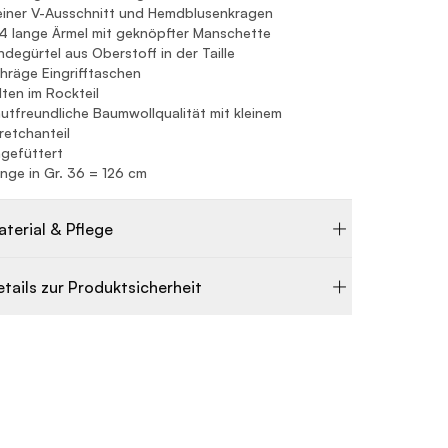
einer V-Ausschnitt und Hemdblusenkragen
4 lange Ärmel mit geknöpfter Manschette
ndegürtel aus Oberstoff in der Taille
hräge Eingrifftaschen
lten im Rockteil
utfreundliche Baumwollqualität mit kleinem
retchanteil
gefüttert
nge in Gr. 36 = 126 cm
aterial & Pflege
etails zur Produktsicherheit