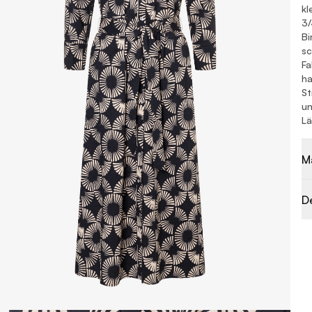
kl
3/
Bi
sc
Fa
ha
St
un
Lä
M
D