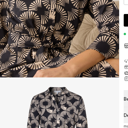
B
D
ma