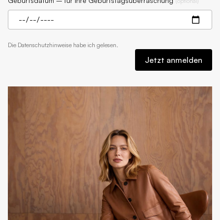
Geburtsdatum – für Ihre Geburtstagsüberraschung
(
optional
)
Die
Datenschutzhinweise
habe ich gelesen.
Jetzt anmelden