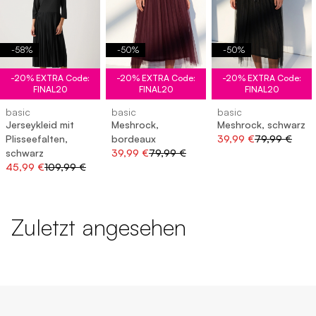
-
58
%
-
50
%
-
50
%
-20% EXTRA Code:
-20% EXTRA Code:
-20% EXTRA Code:
FINAL20
FINAL20
FINAL20
basic
basic
basic
Jerseykleid mit
Meshrock,
Meshrock, schwarz
Plisseefalten,
bordeaux
39,99 €
79,99 €
schwarz
39,99 €
79,99 €
45,99 €
109,99 €
Zuletzt angesehen