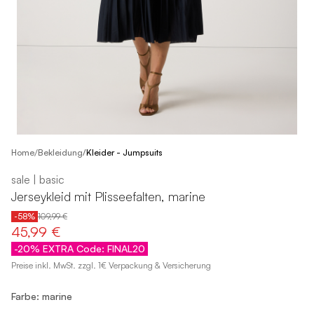
/
Home
Bekleidung
/
Kleider - Jumpsuits
sale | basic
Jerseykleid mit Plisseefalten, marine
-58%
109,99 €
45,99 €
-20% EXTRA Code: FINAL20
Preise inkl. MwSt. zzgl. 1€ Verpackung & Versicherung
Farbe: marine