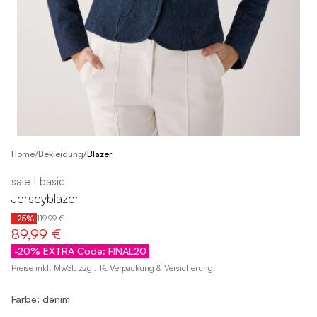
/
Home
Bekleidung
/
Blazer
sale | basic
Jerseyblazer
-25%
119,99 €
89,99 €
-20% EXTRA Code: FINAL20
Preise inkl. MwSt. zzgl. 1€ Verpackung & Versicherung
Farbe: denim