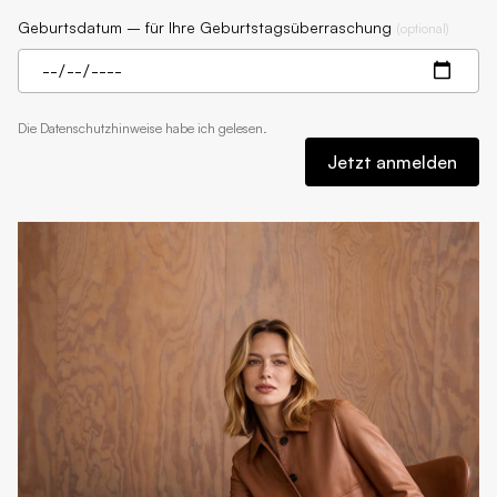
Geburtsdatum – für Ihre Geburtstagsüberraschung
(
optional
)
Die
Datenschutzhinweise
habe ich gelesen.
Jetzt anmelden