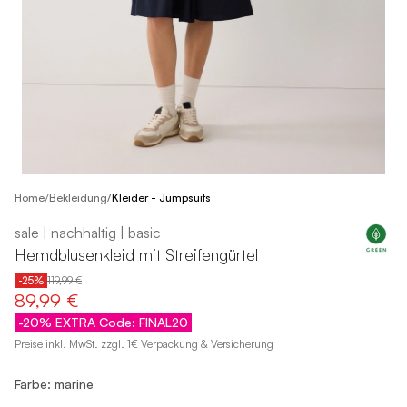
/
Home
Bekleidung
/
Kleider - Jumpsuits
sale | nachhaltig | basic
Hemdblusenkleid mit Streifengürtel
-25%
119,99 €
89,99 €
-20% EXTRA Code: FINAL20
Preise inkl. MwSt. zzgl. 1€ Verpackung & Versicherung
Farbe: marine