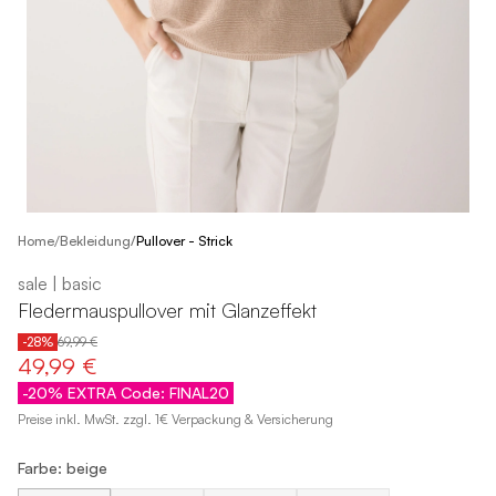
/
Home
Bekleidung
/
Pullover - Strick
sale | basic
Fledermauspullover mit Glanzeffekt
-28%
69,99 €
49,99 €
-20% EXTRA Code: FINAL20
Preise inkl. MwSt. zzgl. 1€ Verpackung & Versicherung
Farbe: beige