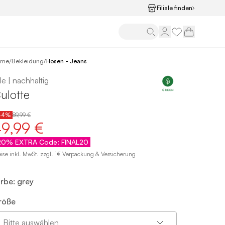
Filiale finden
/
ome
Bekleidung
/
Hosen - Jeans
le | nachhaltig
ulotte
44%
89,99 €
9,99 €
20% EXTRA Code: FINAL20
eise inkl. MwSt. zzgl. 1€ Verpackung & Versicherung
arbe: grey
röße
Bitte auswählen