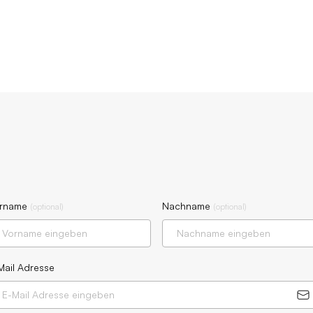
rname
Nachname
(
optional
)
(
optional
)
Mail Adresse