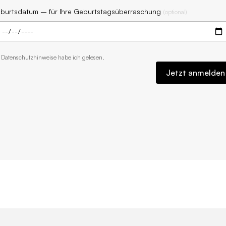
burtsdatum – für Ihre Geburtstagsüberraschung
(
optional
)
e
Datenschutzhinweise
habe ich gelesen.
Jetzt anmelden