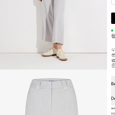
B
D
we
no