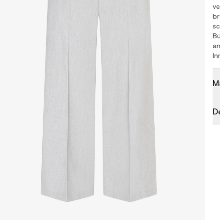
ve
br
sc
Bü
an
In
M
D