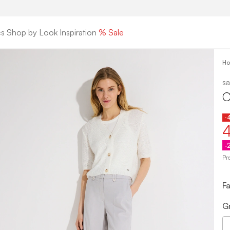
cs
Shop by Look
Inspiration
% Sale
H
sa
C
-
4
-
Pr
F
G