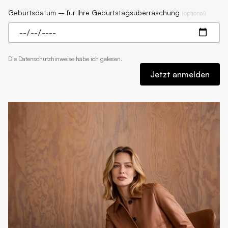
Geburtsdatum – für Ihre Geburtstagsüberraschung
(
optional
)
Die
Datenschutzhinweise
habe ich gelesen.
Jetzt anmelden