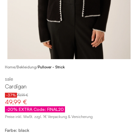
/
Home
Bekleidung
/
Pullover - Strick
sale
Cardigan
-37%
79,99 €
49,99 €
-20% EXTRA Code: FINAL20
Preise inkl. MwSt. zzgl. 1€ Verpackung & Versicherung
Farbe: black