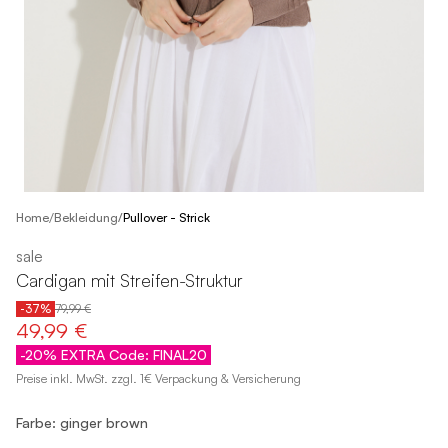
/
Home
Bekleidung
/
Pullover - Strick
sale
Cardigan mit Streifen-Struktur
-37%
79,99 €
49,99 €
-20% EXTRA Code: FINAL20
Preise inkl. MwSt. zzgl. 1€ Verpackung & Versicherung
Farbe: ginger brown