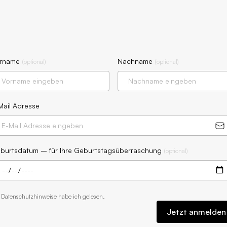
rname
Nachname
(
optional
)
(
optional
)
Mail Adresse
burtsdatum – für Ihre Geburtstagsüberraschung
(
optional
)
e
Datenschutzhinweise
habe ich gelesen.
Jetzt anmelden