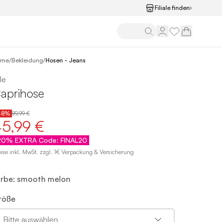
Filiale finden
/
ome
Bekleidung
/
Hosen - Jeans
le
aprihose
48%
89,99 €
45,99 €
20% EXTRA Code: FINAL20
eise inkl. MwSt. zzgl. 1€ Verpackung & Versicherung
arbe: smooth melon
röße
Bitte auswählen