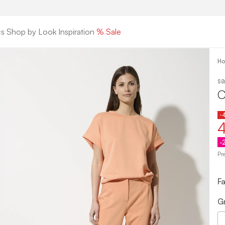
cs
Shop by Look
Inspiration
% Sale
H
sa
C
-
-
Pr
F
G