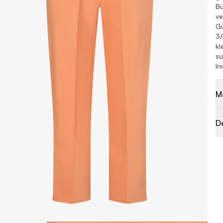
Bü
ve
G
3
kl
su
In
M
D