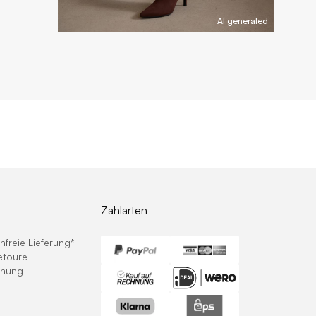
AI generated
Zahlarten
freie Lieferung*
etoure
hnung