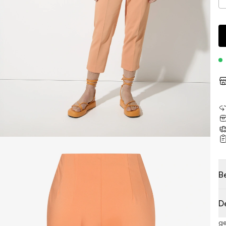
B
D
ge