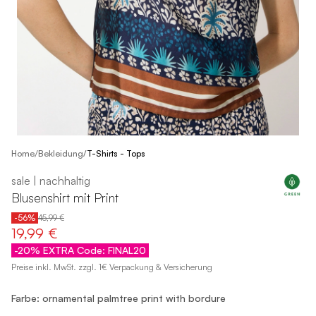
/
Home
Bekleidung
/
T-Shirts - Tops
sale | nachhaltig
Blusenshirt mit Print
-56%
45,99 €
19,99 €
-20% EXTRA Code: FINAL20
Preise inkl. MwSt. zzgl. 1€ Verpackung & Versicherung
Farbe: ornamental palmtree print with bordure