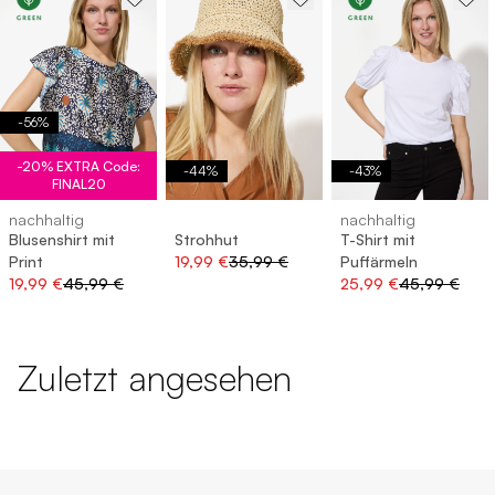
-
56
%
-20% EXTRA Code:
-
44
%
-
43
%
FINAL20
nachhaltig
nachhaltig
Blusenshirt mit
Strohhut
T-Shirt mit
Print
19,99 €
35,99 €
Puffärmeln
19,99 €
45,99 €
25,99 €
45,99 €
Zuletzt angesehen