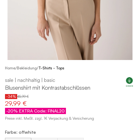
/
Home
Bekleidung
/
T-Shirts - Tops
sale | nachhaltig | basic
Blusenshirt mit Kontrastabschlüssen
-34%
45,99 €
29,99 €
-20% EXTRA Code: FINAL20
Preise inkl. MwSt. zzgl. 1€ Verpackung & Versicherung
Farbe: offwhite