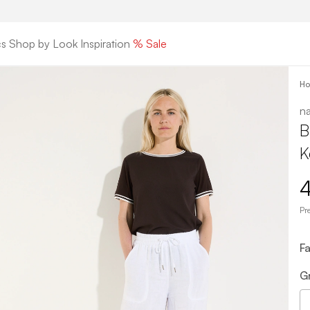
cs
Shop by Look
Inspiration
% Sale
H
na
B
K
Pr
F
G