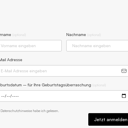
rname
Nachname
(
optional
)
(
optional
)
Mail Adresse
burtsdatum – für Ihre Geburtstagsüberraschung
(
optional
)
e
Datenschutzhinweise
habe ich gelesen.
Jetzt anmelden