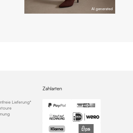
AI generated
Zahlarten
freie Lieferung*
etoure
hnung