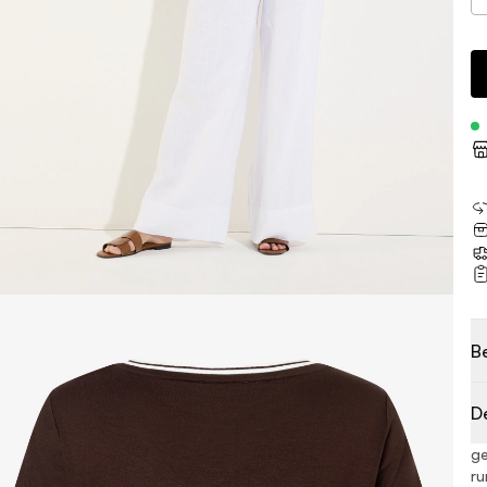
B
D
g
ru