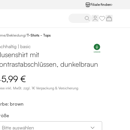
Filiale finden
/
ome
Bekleidung
/
T-Shirts - Tops
chhaltig | basic
lusenshirt mit
ontrastabschlüssen, dunkelbraun
45,99 €
eise inkl. MwSt. zzgl. 1€ Verpackung & Versicherung
arbe: brown
röße
Bitte auswählen