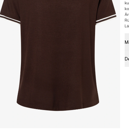
ku
ko
Ä
Rü
Lä
M
D