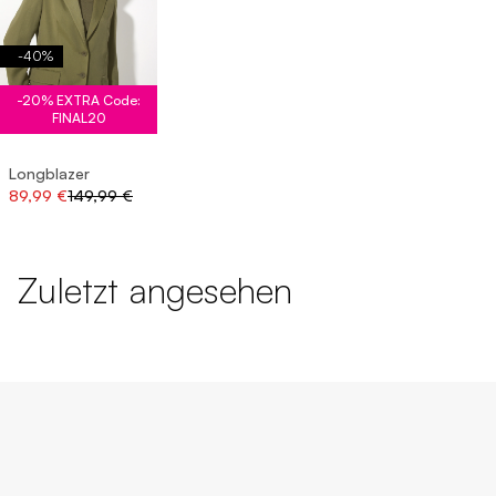
-
40
%
-20% EXTRA Code:
FINAL20
Longblazer
89,99 €
149,99 €
Zuletzt angesehen