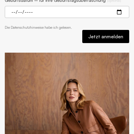
Geburtsdatum – für Ihre Geburtstagsüberraschung
(
optional
)
Die
Datenschutzhinweise
habe ich gelesen.
Jetzt anmelden