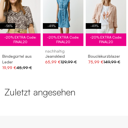
-
56
%
-
49
%
-
49
%
-20% EXTRA Code:
-20% EXTRA Code:
-20% EXTRA Code:
FINAL20
FINAL20
FINAL20
nachhaltig
Bindegürtel aus
Jeanskleid
Bouclékurzblazer
Leder
65,99 €
129,99 €
75,99 €
149,99 €
19,99 €
45,99 €
Zuletzt angesehen