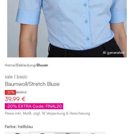
AI generated
/
Home
Bekleidung
/
Blusen
sale | basic
Baumwoll/Stretch Bluse
-20%
49,99 €
39,99 €
-20% EXTRA Code: FINAL20
Preise inkl. MwSt. zzgl. 1€ Verpackung & Versicherung
Farbe: hellblau