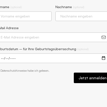
rname
Nachname
(
optional
)
(
optional
)
Mail Adresse
burtsdatum – für Ihre Geburtstagsüberraschung
(
optional
)
e
Datenschutzhinweise
habe ich gelesen.
Jetzt anmelden