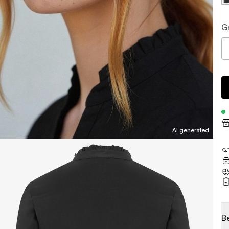
G
AI generated
B