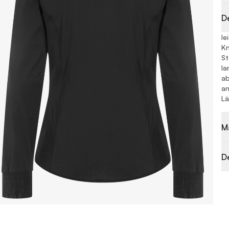
D
le
Kn
St
la
a
an
Lä
M
D