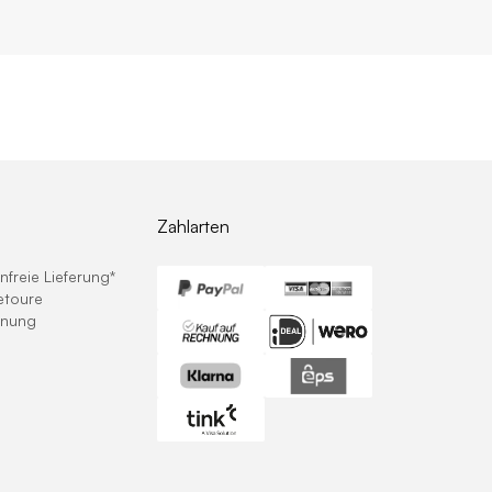
Zahlarten
freie Lieferung*
etoure
hnung