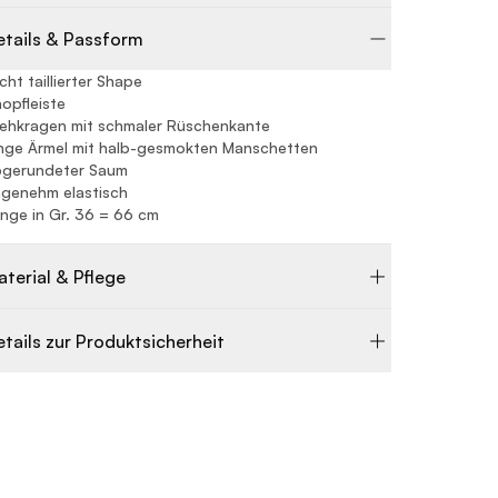
etails & Passform
icht taillierter Shape
opfleiste
ehkragen mit schmaler Rüschenkante
nge Ärmel mit halb-gesmokten Manschetten
bgerundeter Saum
genehm elastisch
nge in Gr. 36 = 66 cm
aterial & Pflege
etails zur Produktsicherheit