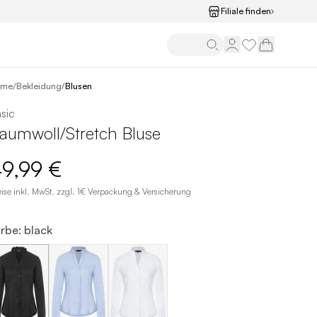
Filiale finden
/
ome
Bekleidung
/
Blusen
sic
aumwoll/Stretch Bluse
9,99 €
eise inkl. MwSt. zzgl. 1€ Verpackung & Versicherung
rbe: black