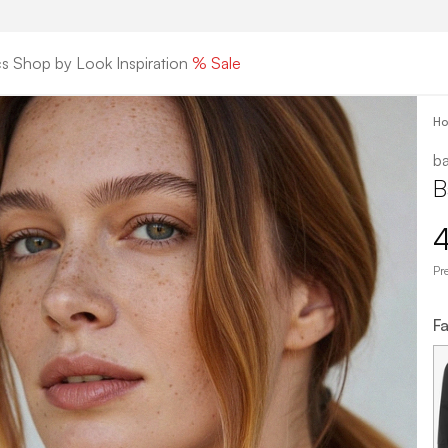
cs
Shop by Look
Inspiration
% Sale
H
ba
B
4
Pr
Fa