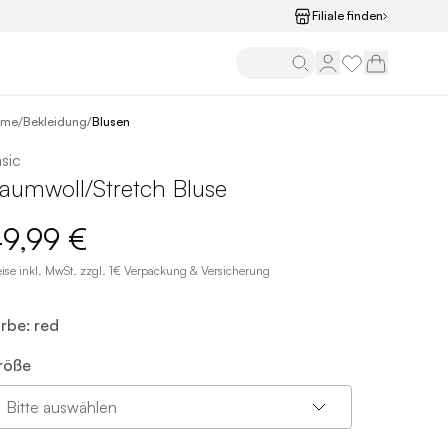
Filiale finden
/
ome
Bekleidung
/
Blusen
sic
aumwoll/Stretch Bluse
9,99 €
eise inkl. MwSt. zzgl. 1€ Verpackung & Versicherung
rbe: red
röße
Bitte auswählen