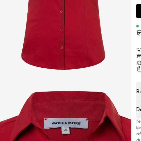
B
D
fe
lä
of
du