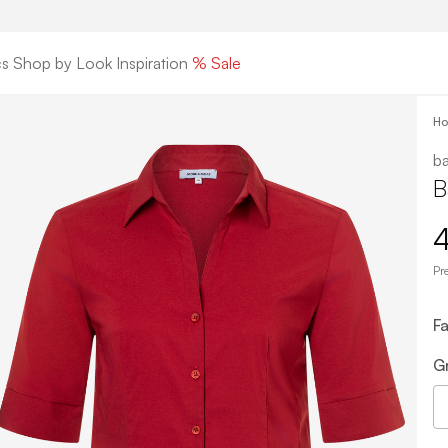
cs
Shop by Look
Inspiration
% Sale
H
ba
B
4
Pr
Fa
G