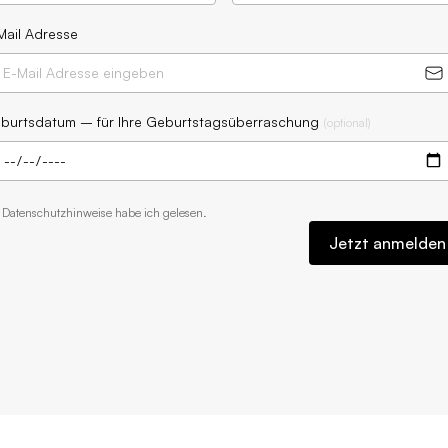
Mail Adresse
burtsdatum – für Ihre Geburtstagsüberraschung
(
optional
)
e
Datenschutzhinweise
habe ich gelesen.
Jetzt anmelden