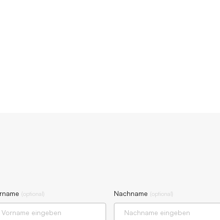
rname
Nachname
(
optional
)
(
optional
)