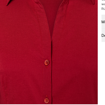
wa
Rü
M
D