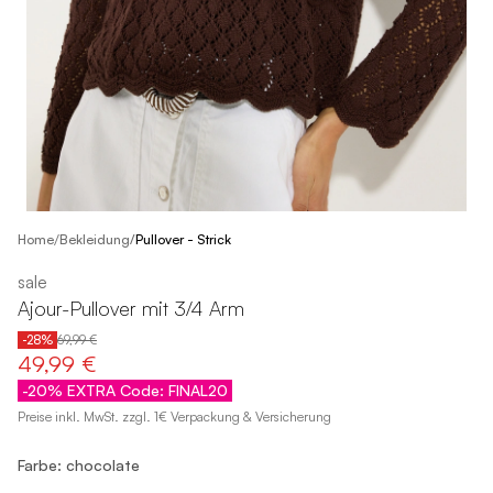
/
Home
Bekleidung
/
Pullover - Strick
sale
Ajour-Pullover mit 3/4 Arm
-28%
69,99 €
49,99 €
-20% EXTRA Code: FINAL20
Preise inkl. MwSt. zzgl. 1€ Verpackung & Versicherung
Farbe: chocolate