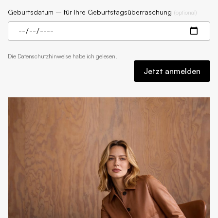
Geburtsdatum – für Ihre Geburtstagsüberraschung
(
optional
)
Die
Datenschutzhinweise
habe ich gelesen.
Jetzt anmelden